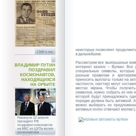
некоторые позволяют продолжить
СМИ о нас
в дальнейшем.
Рассмотрим все выигрышные комб
ВЛАДИМИР ПУТИН
интернет казино – Вулкан. Все
ПОЗДРАВИЛ
специальные символы, которые
КОСМОНАВТОВ,
разным правилам и критериям
НАХОДЯЩИХСЯ
приносить выплаты только на акт
частности, скаттер) могут соста
НА ОРБИТЕ
местах экрана. Чтобы получит
символов, нужно собрать из них
которой будут принадлежать одн
порядке должна быть активной. 
можно выбирать из предложенно
активных полос отвечают кнопки Line
Накануне 12 апреля
президент РФ
поздравил комонавтов
на МКС из ЦУПа музея
космонавтики