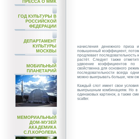
ПРЕССА О ММК
ГОД КУЛЬТУРЫ В
РОССИЙСКОЙ
ФЕДЕРАЦИИ
ДЕПАРТАМЕНТ
КУЛЬТУРЫ
начисления денежного приза и
МОСКВЫ
повышенный коэффициент, потому
продлевает последовательность н
растёт. Следует также отметит
удвоение коэффициентов по 
МОБИЛЬНЫЙ
свойственна для основного режи
ПЛАНЕТАРИЙ
последовательности всегда одн
можно выигрывать больше, чем ож
Каждый слот имеет свои условия
выигрышным комбинациям. Но в 
одинаковых картинок, а также см
scatter.
МЕМОРИАЛЬНЫЙ
ДОМ-МУЗЕЙ
АКАДЕМИКА
С.П.КОРОЛЕВА